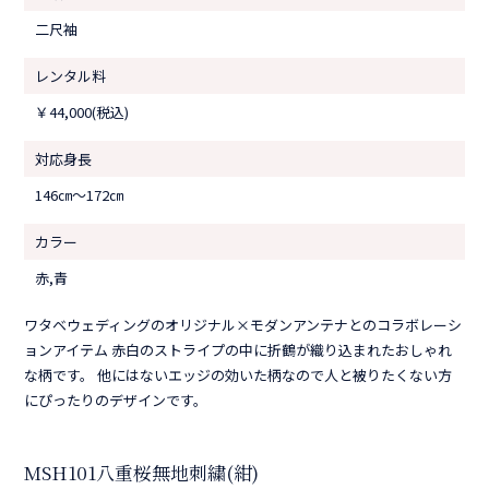
二尺袖
レンタル料
￥44,000(税込)
対応身長
146㎝〜172㎝
カラー
赤,青
ワタベウェディングのオリジナル×モダンアンテナとのコラボレーシ
ョンアイテム 赤白のストライプの中に折鶴が織り込まれたおしゃれ
な柄です。 他にはないエッジの効いた柄なので人と被りたくない方
にぴったりのデザインです。
MSH101八重桜無地刺繍(紺)