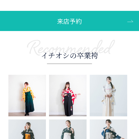
来店予約
Recommended
イチオシの卒業袴