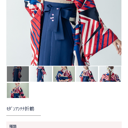
ﾓﾀﾞﾝｱﾝﾃﾅ折鶴
種類