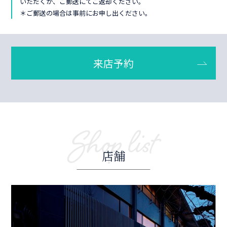
いただくか、ご郵送にてご返却ください。
＊ご郵送の場合は事前にお申し出ください。
来店予約
Shop list
店舗