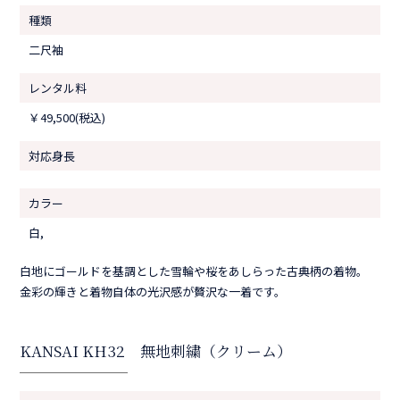
種類
二尺袖
レンタル料
￥49,500(税込)
対応身長
カラー
白,
白地にゴールドを基調とした雪輪や桜をあしらった古典柄の着物。
金彩の輝きと着物自体の光沢感が贅沢な一着です。
KANSAI KH32 無地刺繍（クリーム）