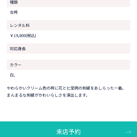
種類
女袴
レンタル料
￥19,800(税込)
対応身長
カラー
白,
やわらかいクリーム色の袴に花と七宝柄の刺繍をあしらった一着。
まんまるな刺繍がかわいらしさを演出します。
来店予約