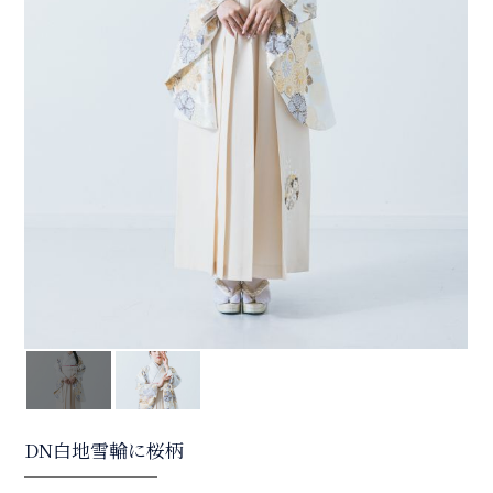
DN白地雪輪に桜柄