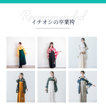
Recommended
イチオシの卒業袴