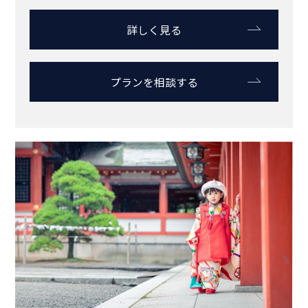
【松山】七五三スタジオ写真プラン
(アルバム付)
撮影データ(30カット)
10カットアルバム
61,600
￥
（税込）～
詳しく見る
プランを相談する