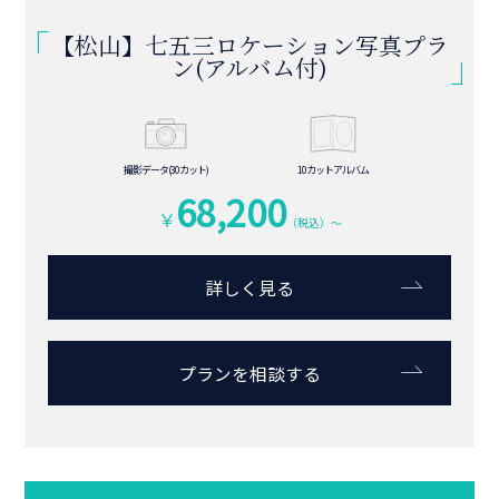
【松山】七五三ロケーション写真プラ
ン(台紙付)
撮影データ(30カット)
六切り台紙