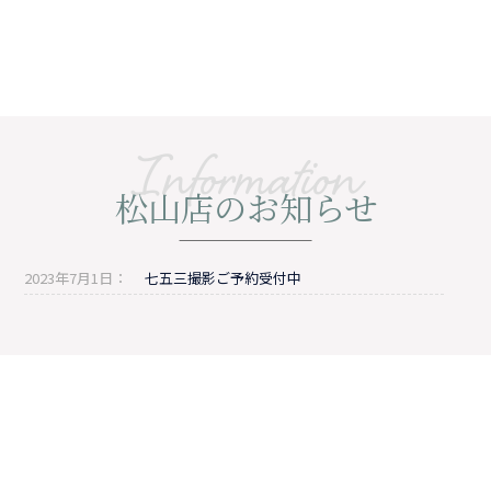
お気軽にお問合せくださいませ
住所
〒790-0012 愛媛県松山市湊町四丁目１０番地８ BE-FLAT2F
電話番号
050-1702-1370
営業時間
平日 11:00～19:00 土 10:00～19:00 日祝 10:00～19:00
定休日
月,木
祝日は通常営業です
交通