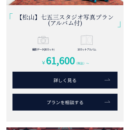
【松山】七五三スタジオ写真プラン
(台紙付)
撮影データ(30カット)
六切り台紙