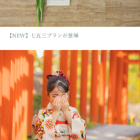
【松山】七五三ロケーション写真プラ
ン(アルバム付)
撮影データ(30カット)
10カットアルバム
68,200
￥
（税込）～
詳しく見る
プランを相談する