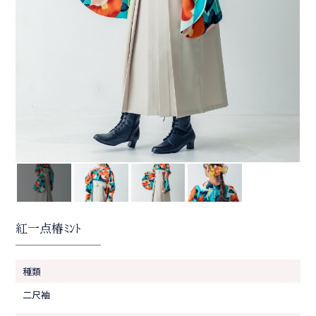
紅一点椿ﾐﾝﾄ
種類
二尺袖