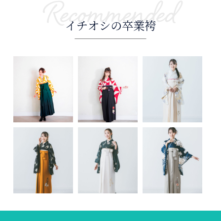
Recommended
イチオシの卒業袴