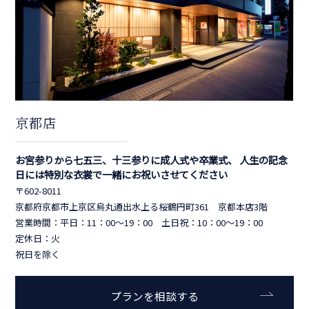
京都店
お宮参りから七五三、十三参りに成人式や卒業式、 人生の記念
日には特別な衣裳で一緒にお祝いさせてください
〒602-8011
京都府京都市上京区烏丸通出水上る桜鶴円町361 京都本店3階
営業時間：平日：11：00～19：00 土日祝：10：00～19：00
定休日：火
祝日を除く
プランを相談する