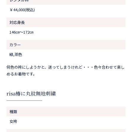
￥44,000(税込)
対応身長
146㎝〜172㎝
カラー
緑,茶色
何色の袴にしようかと、迷ってしまうけれど・・・色々合わせて楽し
めるお着物です。
risa椿に丸紋無地刺繍
種類
女袴