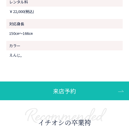
レンタル料
￥22,000(税込)
対応身長
150㎝〜166㎝
カラー
えんじ,
来店予約
Recommended
イチオシの卒業袴