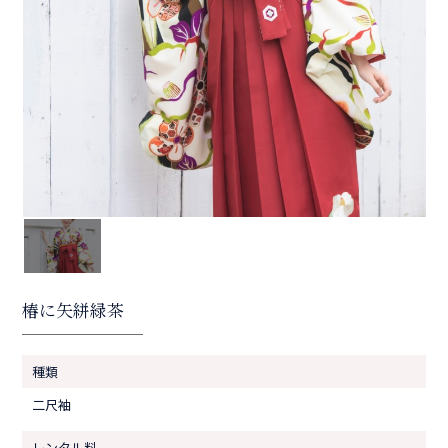
椿に矢絣緑茶
種類
二尺袖
レンタル料