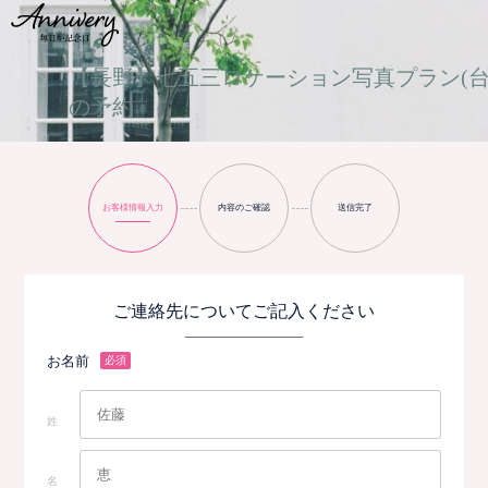
【長野】七五三ロケーション写真プラン(台
の予約
お客様情報入力
内容のご確認
送信完了
ご連絡先についてご記入ください
お名前
必須
姓
名