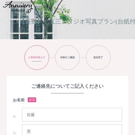
【長野】七五三スタジオ写真プラン(台紙付
約
お客様情報入力
内容のご確認
送信完了
ご連絡先についてご記入ください
お名前
必須
姓
名